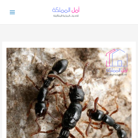
خطي
لى
لمحتوى