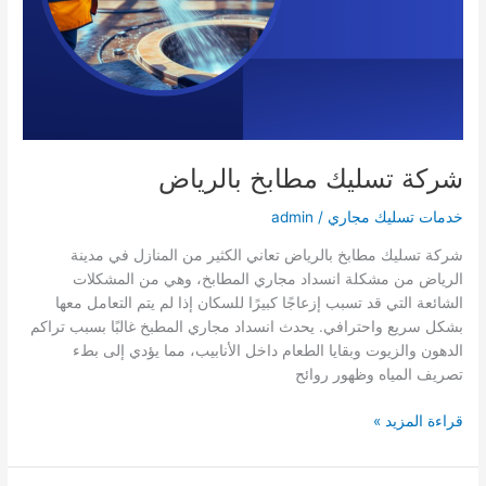
شركة تسليك مطابخ بالرياض
خدمات تسليك مجاري
/
admin
شركة تسليك مطابخ بالرياض تعاني الكثير من المنازل في مدينة
الرياض من مشكلة انسداد مجاري المطابخ، وهي من المشكلات
الشائعة التي قد تسبب إزعاجًا كبيرًا للسكان إذا لم يتم التعامل معها
بشكل سريع واحترافي. يحدث انسداد مجاري المطبخ غالبًا بسبب تراكم
الدهون والزيوت وبقايا الطعام داخل الأنابيب، مما يؤدي إلى بطء
تصريف المياه وظهور روائح
شركة
قراءة المزيد »
تسليك
مطابخ