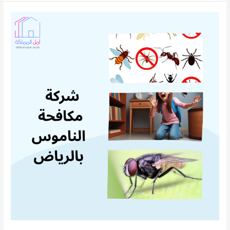
البعوض
بالرياض