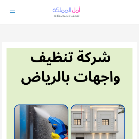
خطي
لى
لمحتوى