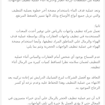
معينة من المنظفات لإزالة الغبار والأتربة أثناء عملية تنظيف الواجهات.
وتعد عملية قذف الماء باستخدام مضخة آخر خطوة بعملية التنظيف
والتي تزيل جميع أنواع الأوساخ وذلك لأنها تتميز بالضغط المرتفع.
ثانيا:
تعمل شركة تنظيف واجهات بالرياض علي توفير أحدث المعدات
المستخدمة في تنظيف واجهات العقارات وذلك بواسطة عملية قدف
الهواء والرمال علي المناطق المراد تنظيفها، وأيضا استخدام مضخة
الهواء في عملية تنظيف الواجهات الحجرية وتتم بما يلي:
عدم السماح بوجود أي شخص أمام العقارات والمباني أثناء عملية
التنظيف لضمان سلامته نظرا لتساقط كميات كبيرة من الرمال أثناء
تنظيفه.
التعاقد مع أفضل الشركات لنزع الشبابيك الدرايش ثم إعادة تركيبه بعد
الانتهاء من عملية التنظيف وهذا للحفاظ عليه وعدم نزعه أو كسر
الزجاج الموجود به.
لابد أن تتم عملية تنظيف الحجر بالرمال علي أيدي خبراء متميزون في
المجال حتي لا يؤدي العمل بلا خبرة إلي تلف الواجهات.