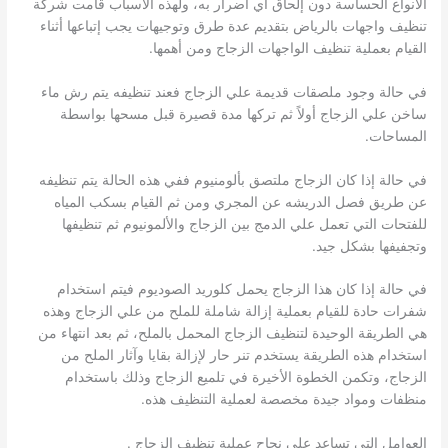
الأنواع الحساسة دون إلحاق أي أضرار به، ولهذه الأسباب قامت شركة
تنظيف واجهات بالرياض بتقديم عدة طرق وتوجيهات يجب إتباعها أثناء
القيام بعملية تنظيف الواجهات الزجاج ومن أهمها.
في حالة وجود ملصقات قديمة علي الزجاج فعند تنظيفه يتم رش ماء
ساخن علي الزجاج أولاً ثم تركها مدة قصيرة قبل مسحها بواسطة
المساحات.
في حالة إذا كان الزجاج ملتصق بألومنيوم ففي هذه الحالة يتم تنظيفه
عن طريق فصل الدريشه عن المجري ومن ثم القيام بسكب المياه
للفتحات التي تعمل علي الدمج بين الزجاج والألمونيوم ثم تنظيفها
وتجفيفها بشكل جيد.
في حالة إذا كان هذا الزجاج يحمل كلوريد الصوديوم فيتم استخدام
شفرات حادة للقيام بعملية إزالة شاملة للملح من علي الزجاج وهذه
هي الطريقة الوحيدة لتنظيف الزجاج المحمل بالملح، ثم بعد انتهاء من
استخدام هذه الطريقة يستخدم تنر حار لإزالة بقايا وآثار الملح من
الزجاج، وتكمن الخطوة الأخيرة في تلميع الزجاج وذلك باستخدام
منظفات ومواد جيدة مخصصة لعملية التنظيف هذه.
العوامل التي تساعد علي نجاح عملية تنظيف الزجاج .