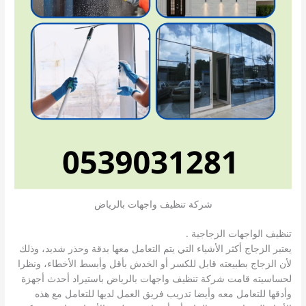
شركة تنظيف واجهات بالرياض
تنظيف الواجهات الزجاجية .
يعتبر الزجاج أكثر الأشياء التي يتم التعامل معها بدقة وحذر شديد، وذلك
لأن الزجاج بطبيعته قابل للكسر أو الخدش بأقل وأبسط الأخطاء، ونظرا
لحساسيته قامت شركة تنظيف واجهات بالرياض باستيراد أحدث أجهزة
وأدقها للتعامل معه وأيضا تدريب فريق العمل لديها للتعامل مع هذه