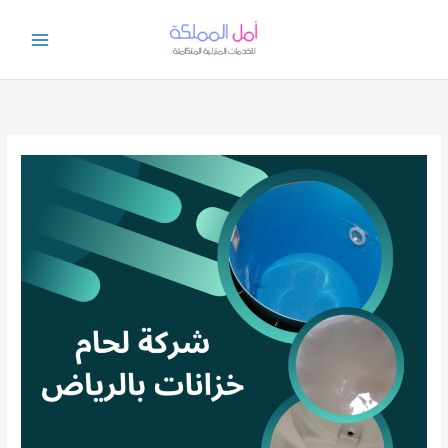
خطي
لى
لمحتوى