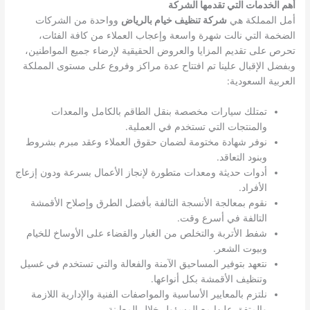
أهم الخدمات التي تقدمها الشركة
أمل المملكة هي
شركة تنظيف خيام بالرياض
وواحدة من الشركات
الضخمة التي نالت شهرة واسعة وإعجاب العملاء من كافة الفئات،
تحرص على تقديم المزايا والعروض الحقيقية لإرضاء جميع المواطنين،
وبفضل الإقبال علينا تم افتتاح عدة مراكز وفروع على مستوى المملكة
العربية السعودية:
تمتلك سيارات مخصصة بنقل الطاقم بالكامل والمعدات
والمنتجات التي تستخدم في العملية.
نوفر شهادة مختومة لضمان حقوق العملاء وعقد مبرم بشروط
وبنود التعاقد.
أدوات حديثة ومعدات متطورة لإنجاز الأعمال بسرعة ودون إزعاج
الأفراد.
نقوم بمعالجة الأنسجة التالفة بأفضل الطرق وإصلاح الأقمشة
التالفة في أسرع وقت.
شفط الأتربة والتخلص من الغبار والقضاء على الأوساخ للخيام
وبيوت الشعر.
نتعهد بتوفير المساحيق الآمنة والفعالة والتي تستخدم في غسيل
وتنظيف الأقمشة بكل أنواعها.
نلتزم بالمعايير الأساسية والمواصفات الفنية والإدارية اللازمة
والمتفق عليها مع المسؤول خلال المعاينة.