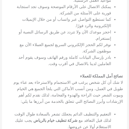
مواعيد العمل الرسمية.
يمكنك الاتصال على الأرقام الموضحة وسوف تجد استجابة
فورية على الأسئلة من الشركة.
كما تستطيع التواصل عبر واتساب أو من خلال الإيميلات
الإلكترونية والرد فورًا.
احجز موعدك الآن ولا تتردد عن طريق الرسائل النصية أو
إنستغرام.
نوفر لكم الحجز الإلكتروني السريع لجميع العملاء الأن مع
موظفون الشركة.
بادر بإرسال البيانات كاملة ورقم الهاتف وسوف يقوم أحد
العاملين لدينا بالاتصال في أقرب وقت.
نصائح أمل المملكة للعملاء
لا شك أن كل شخص يرغب في الاستجمام والاسترخاء بعد عناء يوم
طويل في العمل، ومن أنسب الأماكن التي يلجأ الجميع هي الخيام
وبيوت الشعر حيث الراحة والهدوء والفخامة، لذلك نقدم لكم أهم
الإرشادات وأبرز النصائح التي تتعلق بالخدمة من أبرزها ما يلي:
التعقيم والتنظيف الدائم يجعلك تشعر بالسعادة طوال الوقت
لذلك قبل التعاقد مع
شركة تنظيف خيام بالرياض
يجب عليك
الاستعلام أولا عن عروضها.