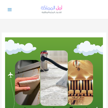
خطي
لى
لمحتوى