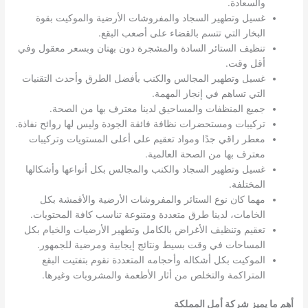
والسعادة.
غسيل وتطهير السجاد والمفروشات الأرضية والموكيت بقوة
البخار التي تتسم بالقضاء على أصعب البقع.
تنظيف الستائر السادة والمشجرة دون بهتان وبسعر معقول وفي
أقل وقت.
غسيل وتطهير المجالس والكنب بأفضل الطرق وأحدث التقنيات
التي تساهم في إنجاز المهمة.
جميع المنظفات والمساحيق لدينا معترف بها من الصحة.
تركيبات ومستحضرات نظافة فائقة الجودة وليس لها روائح نفاذة.
معطر راقي جدًا ومواد تعقيم على أعلى المستويات وتركيبات
معترف بها من الصحة العالمية.
غسيل وتطهير السجاد والكنب والمجالس بكل أنواعها وأشكالها
المختلفة.
مهما كان نوع الستائر والمفروشات الأرضية والأقمشة بكل
الخامات، لدينا طرق متعددة ومتنوعة تناسب كافة المحتويات.
تعقيم وتنظيف الأغراض بالكامل وتطهير الأرضيات والخيام بكل
المساحات في وقت بسيط ونتائج إيجابية ومرضية للجمهور.
الموكيت بكل أشكاله وأحجامه المتعددة نقوم بتفتيت البقع
المتراكمة والتخلص من أثار الأطعمة والمشروبات وغيرها.
أهم ما يميز شركة أمل المملكة