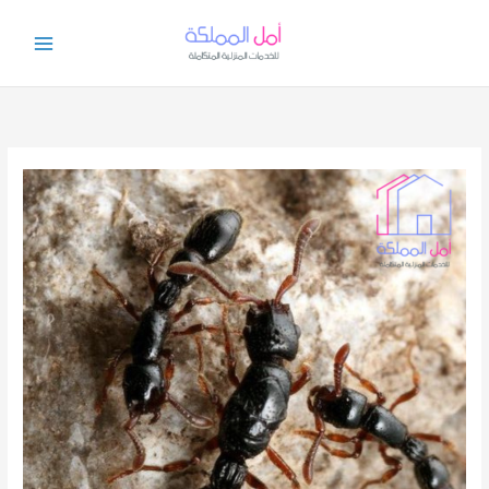
خطي
لى
لمحتوى