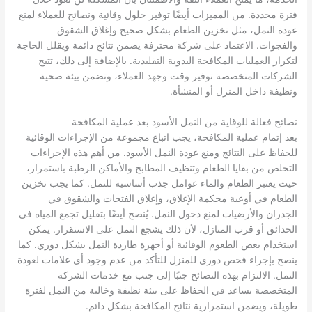
فترة محددة. من المميزات أيضًا توفير حلول وقائية ونصائح للعملاء لمنع
عودة النمل، مثل تخزين الطعام بشكل صحيح وإغلاق الشقوق
والفجوات. الاعتماد على شركة محترفة يضمن نتائج دائمة ويقلل الحاجة
لتكرار العمليات المكافحة اليدوية التقليدية. بالإضافة إلى ذلك، تتيح
الشركات المتخصصة توفير وقت وجهد العملاء، وتضمن بيئة صحية
ونظيفة داخل المنزل أو المنشأة.
نصائح فعالة للوقاية من النمل الأسود بعد عملية المكافحة
بعد إتمام عملية المكافحة، يجب اتباع مجموعة من الإجراءات الوقائية
للحفاظ على النتائج ومنع عودة النمل الأسود. من أهم هذه الإجراءات
التخلص من بقايا الطعام وتنظيف المطابخ والأماكن الرطبة باستمرار،
حيث يعتبر الطعام والماء عوامل جذب أساسية للنمل. كما يجب تخزين
الطعام في أوعية محكمة الإغلاق، وإغلاق الفتحات والشقوق في
الجدران والأرضيات لمنع دخول النمل. يُنصح أيضًا بتقليل تجمع المياه في
الحدائق أو قرب المنازل، لأن ذلك يشجع النمل على الاستقرار. يمكن
استخدام بعض الطعوم الوقائية أو أجهزة طاردة النمل بشكل دوري. كما
ينصح بإجراء فحص دوري للمنزل للتأكد من عدم وجود أي علامات لعودة
النمل. الالتزام بهذه النصائح جنبًا إلى جنب مع خدمات الشركة
المتخصصة يساعد في الحفاظ على بيئة نظيفة وخالية من النمل لفترة
طويلة، ويضمن استمرارية نتائج المكافحة بشكل دائم.