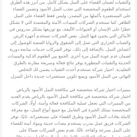
والتقنيات لضمان القضاء على النمل بشكل كامل. من أبرز هذه الطرق
استخدام الطعوم المخصصة التي تجذب النمل الأسود وتضمن القضاء
على المستعمرة بأكملها من المصدر، وليس فقط القضاء على النمل
الظاهر. كما تستخدم الشركات المبيدات الآمنة والمعتمدة التي لا تشكل
خطرًا على الإنسان أو الحيوانات الأليفة، مع توزيعها بشكل مدروس في
الأماكن التي يختبئ فيها النمل. بعض الشركات تستخدم أجهزة الرش
والضباب الحراري التي تصل إلى الشقوق والزوايا الصعبة للوصول إلى
أعشاش النمل. بالإضافة إلى ذلك، توفر الشركات خدمات متابعة دورية
لضمان عدم عودة النمل مرة أخرى. الجمع بين الطعوم الذكية والمبيدات
الحديثة والتقنيات المتطورة يوفر نتائج فعالة وسريعة مقارنة بالطرق
التقليدية. اختيار شركة تستخدم أحدث التقنيات يضمن لك التخلص
النهائي من النمل الأسود ويمنع تكوين مستعمرات جديدة داخل المنزل.
مميزات اختيار شركة متخصصة في مكافحة النمل الأسود بالرياض
اختيار شركة متخصصة في مكافحة النمل الأسود بالرياض يقدم العديد
من المميزات التي تجعل عملية المكافحة فعالة وآمنة. أولًا، الشركات
المتخصصة تمتلك الخبرة في التعامل مع جميع أنواع النمل، مع معرفة
كاملة بعادات النمل الأسود وطرق القضاء على مستعمراته. ثانيًا، توفر
الشركات فريق عمل مدرب يستخدم معدات حديثة ومواد آمنة للقضاء
على النمل بسرعة وكفاءة. ثالثًا، تقدم بعض الشركات ضمانًا على
الخدمة، ما يمنح العملاء الثقة والاطمئنان بأن المشكلة لن تعود خلال