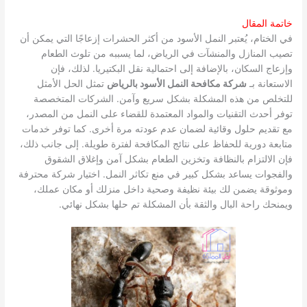
خاتمة المقال
في الختام، يُعتبر النمل الأسود من أكثر الحشرات إزعاجًا التي يمكن أن
تصيب المنازل والمنشآت في الرياض، لما يسببه من تلوث الطعام
وإزعاج السكان، بالإضافة إلى احتمالية نقل البكتيريا. لذلك، فإن
الاستعانة بـ
شركة مكافحة النمل الأسود بالرياض
تمثل الحل الأمثل
للتخلص من هذه المشكلة بشكل سريع وآمن. الشركات المتخصصة
توفر أحدث التقنيات والمواد المعتمدة للقضاء على النمل من المصدر،
مع تقديم حلول وقائية لضمان عدم عودته مرة أخرى. كما توفر خدمات
متابعة دورية للحفاظ على نتائج المكافحة لفترة طويلة. إلى جانب ذلك،
فإن الالتزام بالنظافة وتخزين الطعام بشكل آمن وإغلاق الشقوق
والفجوات يساعد بشكل كبير في منع تكاثر النمل. اختيار شركة محترفة
وموثوقة يضمن لك بيئة نظيفة وصحية داخل منزلك أو مكان عملك،
ويمنحك راحة البال والثقة بأن المشكلة تم حلها بشكل نهائي.