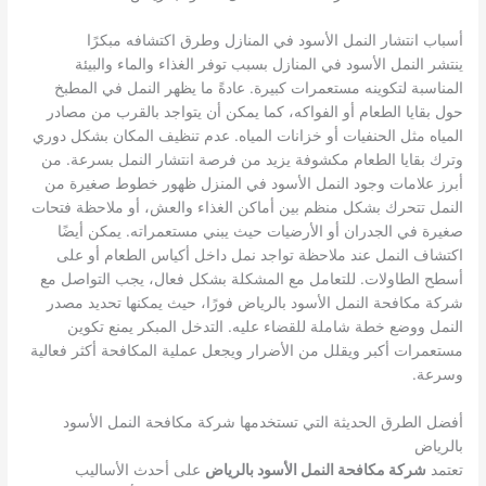
أسباب انتشار النمل الأسود في المنازل وطرق اكتشافه مبكرًا
ينتشر النمل الأسود في المنازل بسبب توفر الغذاء والماء والبيئة
المناسبة لتكوينه مستعمرات كبيرة. عادةً ما يظهر النمل في المطبخ
حول بقايا الطعام أو الفواكه، كما يمكن أن يتواجد بالقرب من مصادر
المياه مثل الحنفيات أو خزانات المياه. عدم تنظيف المكان بشكل دوري
وترك بقايا الطعام مكشوفة يزيد من فرصة انتشار النمل بسرعة. من
أبرز علامات وجود النمل الأسود في المنزل ظهور خطوط صغيرة من
النمل تتحرك بشكل منظم بين أماكن الغذاء والعش، أو ملاحظة فتحات
صغيرة في الجدران أو الأرضيات حيث يبني مستعمراته. يمكن أيضًا
اكتشاف النمل عند ملاحظة تواجد نمل داخل أكياس الطعام أو على
أسطح الطاولات. للتعامل مع المشكلة بشكل فعال، يجب التواصل مع
شركة مكافحة النمل الأسود بالرياض فورًا، حيث يمكنها تحديد مصدر
النمل ووضع خطة شاملة للقضاء عليه. التدخل المبكر يمنع تكوين
مستعمرات أكبر ويقلل من الأضرار ويجعل عملية المكافحة أكثر فعالية
وسرعة.
أفضل الطرق الحديثة التي تستخدمها شركة مكافحة النمل الأسود
بالرياض
تعتمد
شركة مكافحة النمل الأسود بالرياض
على أحدث الأساليب