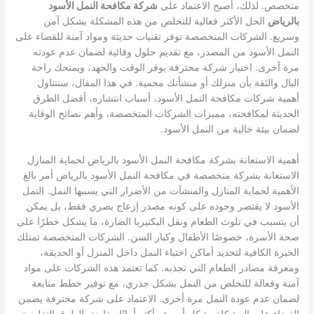
متخصص. لذلك، أصبح الاعتماد على
شركة مكافحة النمل الأسود
بالرياض
الحل الأكثر فعالية للتخلص من هذه المشكلة بشكل آمن
وسريع. الشركات المتخصصة توفر تقنيات حديثة ومواد آمنة للقضاء على
النمل الأسود من المصدر، مع تقديم حلول وقائية لضمان عدم عودته
مرة أخرى. اختيار شركة محترفة يوفر الوقت والجهد، ويمنحك راحة
البال والثقة بأن منزلك أو منشأتك محمية. في هذا المقال، سنتناول
أهمية شركات مكافحة النمل الأسود، أسباب انتشاره، أفضل الطرق
الحديثة لمكافحته، مميزات الشركات المتخصصة، وأهم نصائح الوقاية
لضمان بيئة خالية من النمل الأسود.
أهمية الاستعانة بشركة مكافحة النمل الأسود بالرياض لحماية المنازل
الاستعانة بشركة متخصصة في مكافحة النمل الأسود بالرياض أمر بالغ
الأهمية لحماية المنازل والمنشآت من الأضرار التي يسببها النمل. النمل
الأسود لا يقتصر وجوده على كونه مصدر إزعاج بصري فقط، بل يمكن
أن يتسبب في تلوث الطعام ونقل البكتيريا الضارة، ما يشكل خطرًا على
صحة الأسرة، خصوصًا الأطفال وكبار السن. الشركات المتخصصة تمتلك
الخبرة الكافية لتحديد أماكن اختباء النمل داخل المنزل أو الحديقة،
ومعرفة مصادر الطعام التي تجذبه. كما تعتمد هذه الشركات على مواد
آمنة وفعالة للتخلص من النمل بشكل جذري، مع توفير خطط متابعة
لضمان عدم عودة النمل مرة أخرى. الاعتماد على شركة محترفة يضمن
القضاء على المشكلة بشكل أسرع وأكثر أمانًا مقارنة بالطرق التقليدية