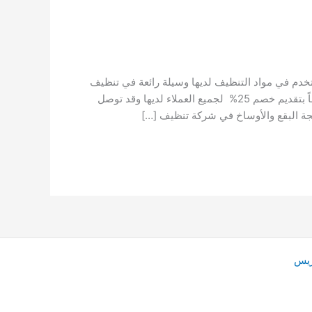
دم في مواد التنظيف لديها وسيلة رائعة في تنظيف
وتعقيم وإزالة البقع من جذورها ألا وهى النانو، حيث قامت الشركة أيضاً بتقديم خصم 25% لجميع العملاء لديها وقد توصل
لجة البقع والأوساخ في شركة تنظيف […]